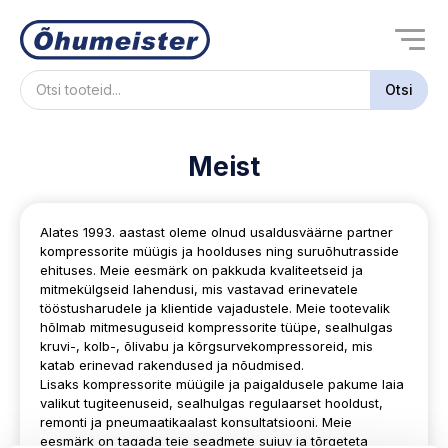
Products
search
Otsi
Meist
Alates 1993. aastast oleme olnud usaldusväärne partner
kompressorite müügis ja hoolduses ning suruõhutrasside
ehituses. Meie eesmärk on pakkuda kvaliteetseid ja
mitmekülgseid lahendusi, mis vastavad erinevatele
tööstusharudele ja klientide vajadustele. Meie tootevalik
hõlmab mitmesuguseid kompressorite tüüpe, sealhulgas
kruvi-, kolb-, õlivabu ja kõrgsurvekompressoreid, mis
katab erinevad rakendused ja nõudmised.
Lisaks kompressorite müügile ja paigaldusele pakume laia
valikut tugiteenuseid, sealhulgas regulaarset hooldust,
remonti ja pneumaatikaalast konsultatsiooni. Meie
eesmärk on tagada teie seadmete sujuv ja tõrgeteta