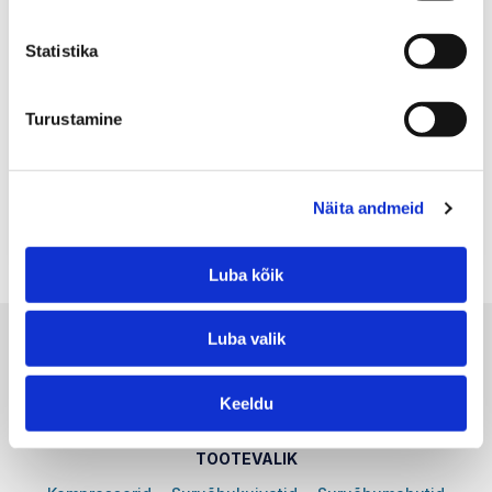
lähenemine võimaldab meil leida sobivaimad lahendused
vastavalt teie ettevõtte konkreetsetele vajadustele.
Statistika
Pakume terviklikke ja kohandatud kompressorilahendusi,
mis aitavad teil saavutada optimaalset tootlikkust ja
efektiivsust.
Kui otsite usaldusväärset partnerit kompressorite ja
Turustamine
suruõhuseadmete valdkonnas, siis võtke meiega
ühendust. Meie professionaalne meeskond on valmis
jagama oma teadmisi ja kogemusi ning pakkuma teile
parimaid lahendusi teie ettevõtte vajadustele vastamiseks.
Näita andmeid
Luba kõik
Luba valik
Keeldu
Õhumeistri OÜ © 2026
TOOTEVALIK