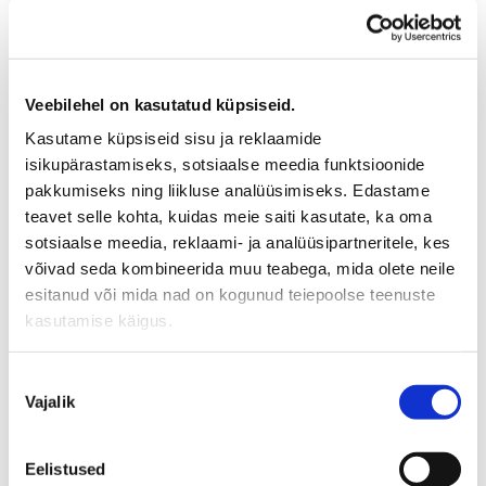
toimimine ning pikaealine vastupidavus.
Meie remondi- ja hooldusteenused hõlmavad kõiki
kompressoritüüpe, pidades silmas nende spetsiifilisi
vajadusi ja tehnilisi nõudeid. Olenemata sellest, kas vajate
regulaarset hooldust või kiiret remondilahendust, saate
Veebilehel on kasutatud küpsiseid.
meilt usaldusväärset abi ja kvaliteetset teenindust.
Kasutame küpsiseid sisu ja reklaamide
isikupärastamiseks, sotsiaalse meedia funktsioonide
pakkumiseks ning liikluse analüüsimiseks. Edastame
teavet selle kohta, kuidas meie saiti kasutate, ka oma
sotsiaalse meedia, reklaami- ja analüüsipartneritele, kes
võivad seda kombineerida muu teabega, mida olete neile
esitanud või mida nad on kogunud teiepoolse teenuste
kasutamise käigus.
Nõusoleku
Vajalik
valik
Oleme uhked oma pikaajalise kogemuse üle
Eelistused
kompressorite valdkonnas ning meie kliendikeskne